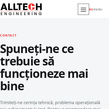
RO
/
EN
/
RU
CONTACT
Spuneți-ne ce
trebuie să
funcționeze mai
bine
Trimiteți-ne cerința tehnică, problema operațională