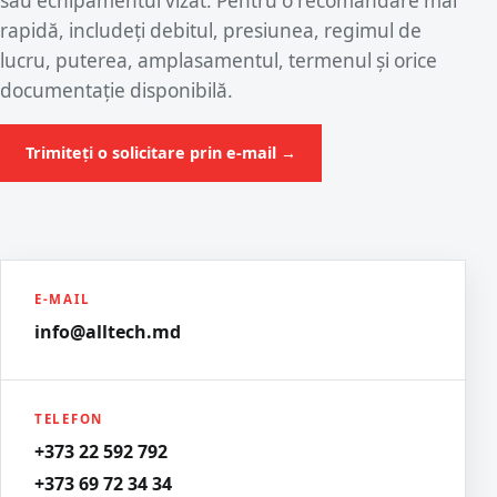
sau echipamentul vizat. Pentru o recomandare mai
rapidă, includeți debitul, presiunea, regimul de
lucru, puterea, amplasamentul, termenul și orice
documentație disponibilă.
Trimiteți o solicitare prin e-mail →
E-MAIL
info@alltech.md
TELEFON
+373 22 592 792
+373 69 72 34 34